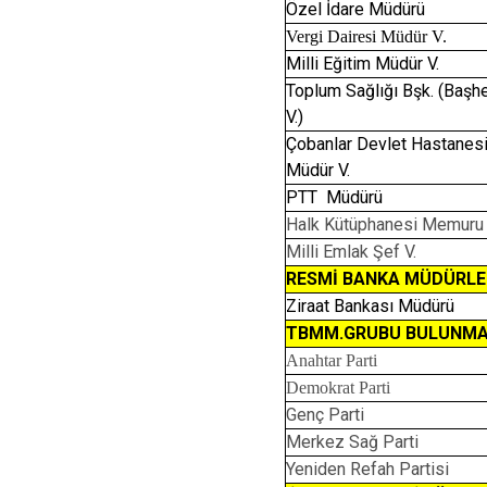
Özel İdare Müdürü
Vergi Dairesi Müdür V.
Milli Eğitim Müdür V.
Toplum Sağlığı Bşk. (Başh
V.)
Çobanlar Devlet Hastanes
Müdür V.
PTT Müdürü
Halk Kütüphanesi Memuru
Milli Emlak Şef
RESMİ BANKA MÜDÜRLE
Ziraat Bankası Müdürü
TBMM.GRUBU BULUNMAYA
Anahtar Parti
Demokrat Parti
Genç Parti
Merkez Sağ Parti
Yeniden Refah Partisi