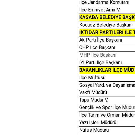
İlçe Jandarma Komutanı
İlçe Emniyet Amir V.
KASABA BELEDİYE BAŞK
Kocaöz Belediye Başkanı
İKTİDAR PARTİLERİ İLE
Ak Parti İlçe Başkanı
CHP İlçe Başkanı
MHP İlçe Başkanı
İYİ Parti İlçe Başkanı
BAKANLIKLAR İLÇE MÜD
İlçe Müftüsü
Sosyal Yard. ve Dayanışm
Vakfı Müdürü
Tapu Müdür V.
Gençlik ve Spor İlçe Müdü
İlçe Tarım ve Orman Müdü
Yazı İşleri Müdürü
Nüfus Müdürü