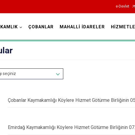
e-Devlet
KAMLIK
ÇOBANLAR
MAHALLİ İDARELER
HİZMETLE
Afyonkarahisar
ular
ğı seçiniz
Başmakçı
Bayat
Çobanlar Kaymakamlığı Köylere Hizmet Götürme Birliğinin 05.08
Bolvadin
Çay
Çobanlar
Emirdağ Kaymakamlığı Köylere Hizmet Götürme Birliğinin 07.08