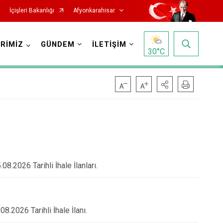
İçişleri Bakanlığı
Afyonkarahisar
RİMİZ
GÜNDEM
İLETİŞİM
30
°C
Hocalar
İhsaniye
.2026 Tarihli İhale İlanları.
İscehisar
Kızılören
Sandıklı
.2026 Tarihli İhale İlanı.