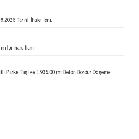
Şuhut
Sultandağı
2026 Tarihli İhale İlanı.
Sinanpaşa
m İşi ihale İlanı
litli Parke Taşı ve 3.935,00 mt Beton Bordür Döşeme