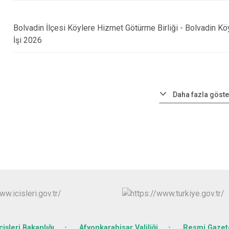
Bolvadin İlçesi Köylere Hizmet Götürme Birliği - Bolvadin K
İşi 2026
Daha fazla göste
çişleri Bakanlığı
Afyonkarahisar Valiliği
Resmi Gazet