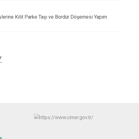
öylerine Kilit Parke Taşı ve Bordür Döşemesi Yapım
r
e