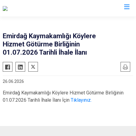
Afyonkarahisar
Emirdağ Kaymakamlığı Köylere
Hizmet Götürme Birliğinin
Başmakçı
Hocalar
01.07.2026 Tarihli İhale İlanı
Bayat
İhsaniye
Bolvadin
İscehisar
Çay
Kızılören
26.06.2026
Çobanlar
Sandıklı
Emirdağ Kaymakamlığı Köylere Hizmet Götürme Birliğinin
Dazkırı
Şuhut
01.07.2026 Tarihli İhale İlanı İçin
Tıklayınız.
Dinar
Sultandağı
Emirdağ
Sinanpaşa
Evciler