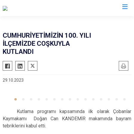
Afyonkarahisar
CUMHURİYETİMİZİN 100. YILI
İLÇEMİZDE COŞKUYLA
Başmakçı
Hocalar
KUTLANDI
Bayat
İhsaniye
Bolvadin
İscehisar
Çay
Kızılören
29.10.2023
Çobanlar
Sandıklı
Dazkırı
Şuhut
Dinar
Sultandağı
Kutlama programı kapsamında ilk olarak Çobanlar
Emirdağ
Sinanpaşa
Kaymakamı Doğan Can KANDEMİR makamında bayram
Evciler
tebriklerini kabul etti.